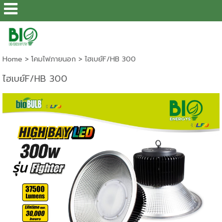
Home
>
โคมไฟภายนอก
>
ไฮเบย์F/HB 300
ไฮเบย์F/HB 300